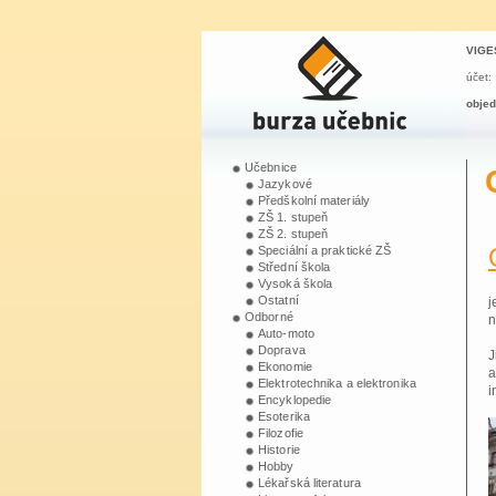
VIGES
účet:
obje
Učebnice
C
Jazykové
Předškolní materiály
ZŠ 1. stupeň
ZŠ 2. stupeň
Speciální a praktické ZŠ
Střední škola
Vysoká škola
Ostatní
j
Odborné
n
Auto-moto
Doprava
J
Ekonomie
a
Elektrotechnika a elektronika
i
Encyklopedie
Esoterika
Filozofie
Historie
Hobby
Lékařská literatura