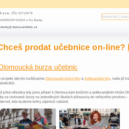
 s.r.o.
,
IČO: 02712679
 2400552970/2010 u Fio Banky
dnavky@ burza-ucebnic.cz
hceš prodat učebnice on-line?
Olomoucká burza učebnic
e projekt, kterým rozšiřujeme
Olomoucké knižní trhy
a
Antikvariátní trhy
, naše již t
áměstích.
iž před několika lety jsme přidali k Olomouckým knižním a antikvariátním trhům 
by se izolované burzy na jednotlivých školách přesunuly do veřejného prostoru – tj.
nternet, kde budeme knihy zájemců nabízet.