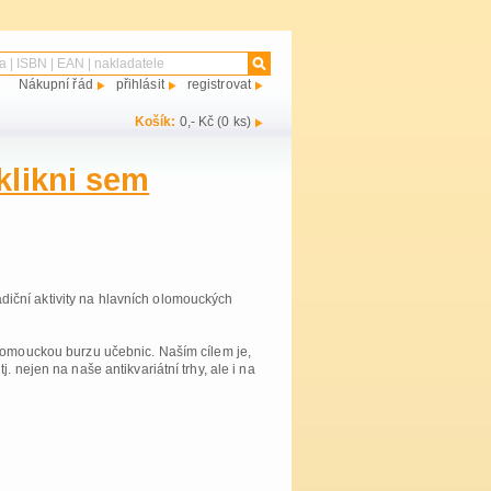
Nákupní řád
přihlásit
registrovat
Košík:
0,- Kč (0 ks)
klikni sem
radiční aktivity na hlavních olomouckých
Olomouckou burzu učebnic. Naším cílem je,
 nejen na naše antikvariátní trhy, ale i na