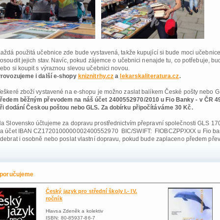
Každá
použitá učebnice zde bude vystavená, takže kupující si bude moci učebnic
osoudit jejich stav. Navíc, pokud zájemce o učebnici nenajde tu, co potřebuje, b
ebo si koupit s výraznou slevou učebnici novou.
rovozujeme i další e-shopy
kniznitrhy.cz
a
lekarskaliteratura.cz
.
eškeré zboží vystavené na e-shopu je možno zaslat balíkem České pošty nebo 
ředem běžným převodem na náš účet 2400552970/2010 u Fio Banky - v ČR 49 
ři dodání
Českou poštou nebo GLS. Za dobírku připočítáváme 30 Kč.
a Slovensko účtujeme za dopravu prostřednictvím přepravní společnosti GLS 170
a účet
IBAN CZ1720100000002400552970 BIC/SWIFT: FIOBCZPPXXX u Fio banky
debrat i osobně nebo poslat vlastní dopravu, pokud bude zaplaceno předem pře
poručujeme
poručujeme
Český jazyk pro střední školy I.- IV.
ročník
Hlavsa Zdeněk a kolektiv
ISBN: 80-85937-86-7