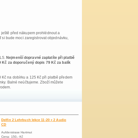
e ještě před nákupem prohlédnout a
uď si bude moci zaregistrovat objednávku,
GLS.
Nejmenší dopravné zaplatíte při platbě
Kč za doporučený dopis 79 Kč za balík
 Kč na dobírku a 125 Kč při platbě předem
. Balné neúčtujeme. Zboží můžete
vodem.
Delfin 2 Lehrbuch lekce 11-20 + 2 Audio
CD
Aufderstrase Hartmut
Cena: 150,- Kč