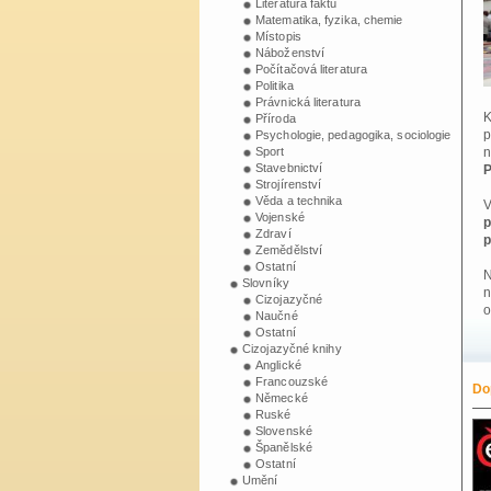
Literatura faktu
Matematika, fyzika, chemie
Místopis
Náboženství
Počítačová literatura
Politika
Právnická literatura
Příroda
p
Psychologie, pedagogika, sociologie
n
Sport
Stavebnictví
P
Strojírenství
Věda a technika
V
Vojenské
p
Zdraví
p
Zemědělství
Ostatní
N
Slovníky
n
Cizojazyčné
o
Naučné
Ostatní
Cizojazyčné knihy
Anglické
Francouzské
Do
Do
Německé
Ruské
Slovenské
Španělské
Ostatní
Umění